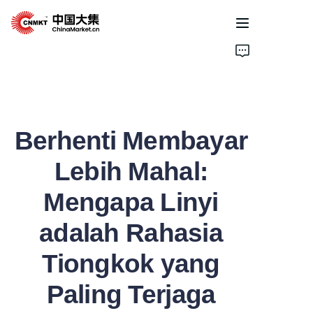
Home
Products
Berhenti Membayar
Cases
Lebih Mahal:
About Us
Mengapa Linyi
News
adalah Rahasia
Solutions
Tiongkok yang
Paling Terjaga