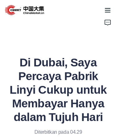
Home
Products
Di Dubai, Saya
Cases
Percaya Pabrik
About Us
Linyi Cukup untuk
News
Membayar Hanya
Solutions
dalam Tujuh Hari
Diterbitkan pada 04.29