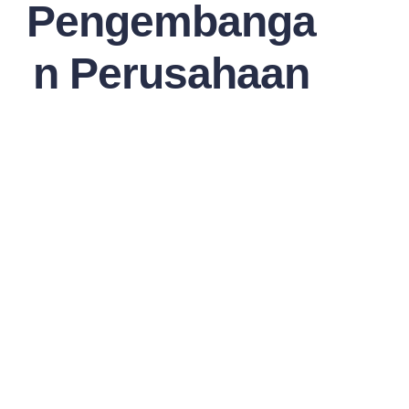
Pengembanga
n Perusahaan
ID
Semua
chinamarket
Pengetahuan 